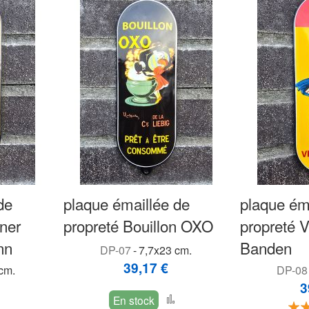
de
plaque émaillée de
plaque ém
ner
propreté Bouillon OXO
propreté V
nn
Banden
DP-07
-
7,7x23 cm.
39,17 €
cm.
DP-08
3
Ajouter
En stock