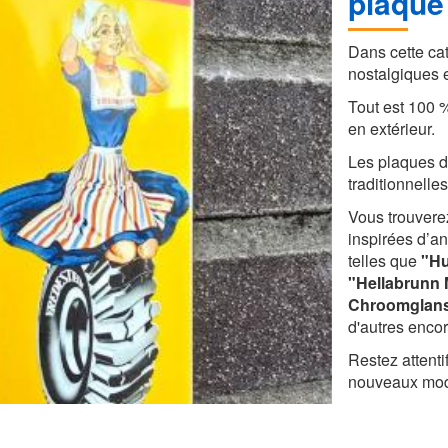
plaque
Dans cette ca
nostalgiques 
Tout est 100 %
en extérieur.
Les plaques d
traditionnelles
Vous trouverez
inspirées d’a
telles que
"Hu
"Hellabrunn 
Chroomglan
d'autres encor
Restez attenti
nouveaux mod