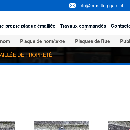
info@emaillegigant.nl
e propre plaque émaillée
Travaux commandés
Contact
 nom
Plaque de nom/texte
Plaques de Rue
Publ
rie de sécurité
Signes Automobile
USA import
AILLÉE DE PROPRETÉ
Panneaux d'interdiction
Enseignes de toilettes en é
tien
Horloges émail
Vieux panneaux Publicitaire