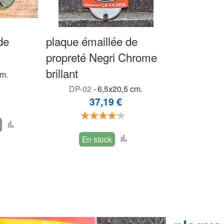
de
plaque émaillée de
propreté Negri Chrome
brillant
m.
DP-02
-
6,5x20,5 cm.
ation:
37,19 €
Évaluation:
Ajouter
80%
Ajouter
au
En stock
au
comparateur
comparateur