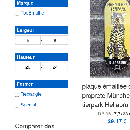
Marque
TopEmaille
Largeur
-
Hauteur
-
Former
plaque émaillée 
propreté Münche
Rectangle
tierpark Hellabru
Spécial
DP-06
-
7,7x23 
39,17 €
Comparer des