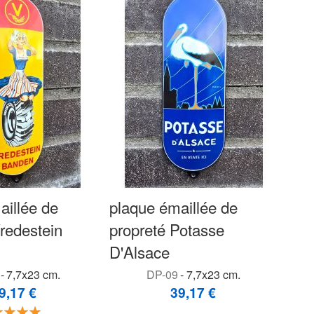
aillée de
plaque émaillée de
redestein
propreté Potasse
D'Alsace
-
7,7x23 cm.
DP-09
-
7,7x23 cm.
9,17 €
39,17 €
Évaluation: