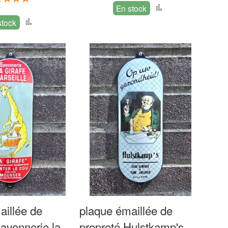
Ajouter
En stock
0%
Ajouter
au
stock
au
comparateur
comparateur
aillée de
plaque émaillée de
avonnerie la
propreté Hulstkamp's