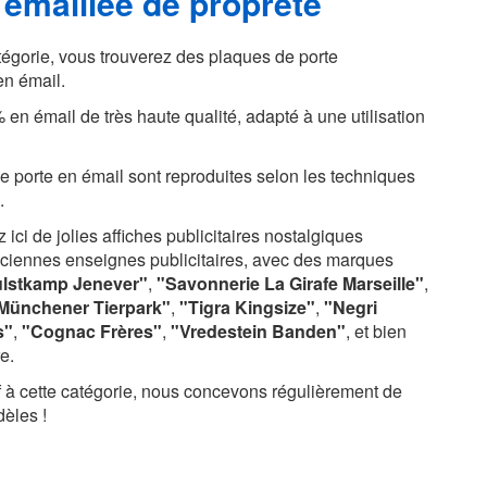
 émaillée de propreté
tégorie, vous trouverez des plaques de porte
en émail.
 en émail de très haute qualité, adapté à une utilisation
e porte en émail sont reproduites selon les techniques
.
 ici de jolies affiches publicitaires nostalgiques
nciennes enseignes publicitaires, avec des marques
lstkamp Jenever"
,
"Savonnerie La Girafe Marseille"
,
Münchener Tierpark"
,
"Tigra Kingsize"
,
"Negri
s"
,
"Cognac Frères"
,
"Vredestein Banden"
, et bien
e.
f à cette catégorie, nous concevons régulièrement de
èles !