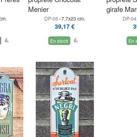
Menier
girafe Mar
cm.
DP-05
-
7,7x23 cm.
DP-04
39,17 €
3
Ajouter
Ajouter
En stock
En 
au
au
comparateur
comparateur