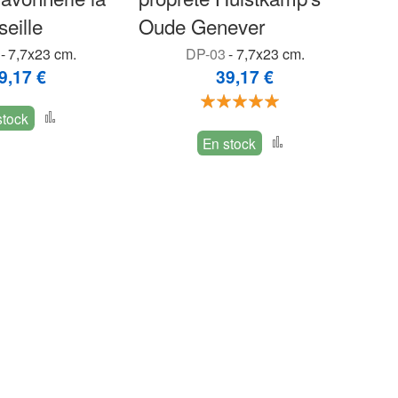
seille
Oude Genever
-
7,7x23 cm.
DP-03
-
7,7x23 cm.
9,17 €
39,17 €
Évaluation:
Ajouter
stock
100%
Ajouter
au
En stock
au
comparateur
comparateur