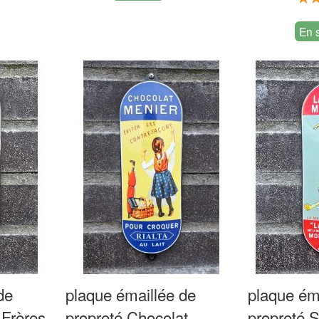
Ajouter
au
10
au
En 
comparateur
comparateur
de
plaque émaillée de
plaque ém
 Frères
propreté Chocolat
propreté S