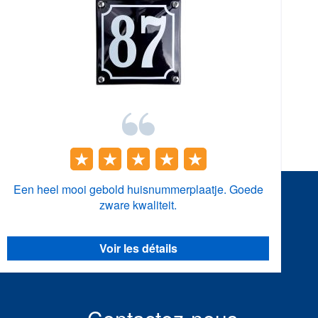
Een heel mooi gebold huisnummerplaatje. Goede
zware kwaliteit.
Voir les détails