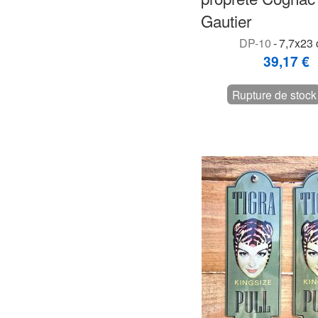
Gautier
DP-10
-
7,7x23 
39,17 €
Rupture de stock