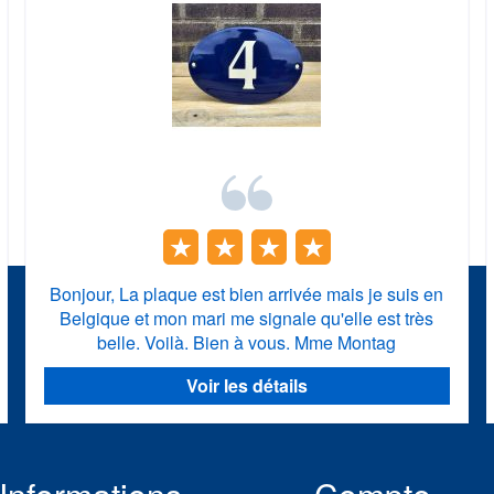
Bonjour, La plaque est bien arrivée mais je suis en
Belgique et mon mari me signale qu'elle est très
belle. Voilà. Bien à vous. Mme Montag
Voir les détails