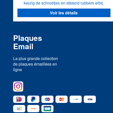
keurig de schroefjes en afstand rubbers erbij.
Voir les détails
Plaques
Email
La plus grande collection
de plaques émaillées en
ligne