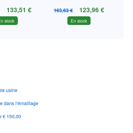
133,51 €
123,96 €
163,63 €
En stock
En stock
re usine
e dans l'émaillage
de € 150,00