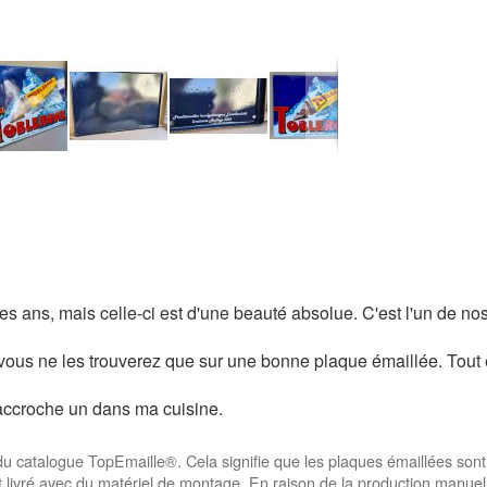
 ans, mais celle-ci est d'une beauté absolue. C'est l'un de nos
 vous ne les trouverez que sur une bonne plaque émaillée. Tout e
accroche un dans ma cuisine.
du catalogue TopEmaille®. Cela signifie que les plaques émaillées sont
ivré avec du matériel de montage. En raison de la production manuell