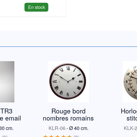
En stock
 TR3
Rouge bord
Horlo
e email
nombres romains
sti
30 cm.
KLR-06
-
Ø 40 cm.
KLK-
2
2