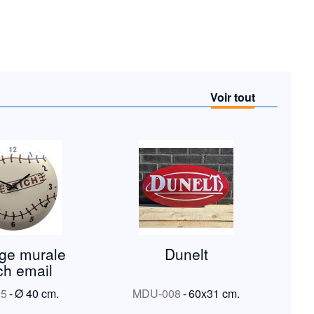
Voir tout
ge murale
Dunelt
tch email
25
-
Ø 40 cm.
MDU-008
-
60x31 cm.