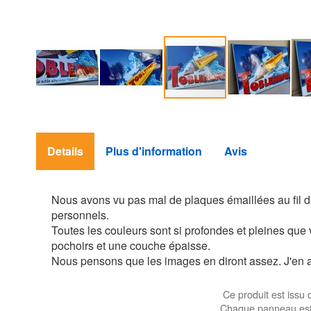
Skip
to
the
Details
Plus d'information
Avis
beginning
of
the
images
Nous avons vu pas mal de plaques émaillées au fil des
gallery
personnels.
Toutes les couleurs sont si profondes et pleines que
pochoirs et une couche épaisse.
Nous pensons que les images en diront assez. J'en 
Ce produit est issu 
Chaque panneau est l