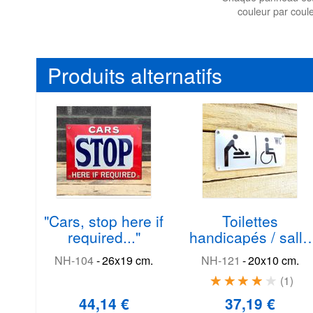
couleur par coul
Produits alternatifs
"Cars, stop here if
Toilettes
required..."
handicapés / salle
de changement de
NH-104
-
26x19 cm.
NH-121
-
20x10 cm.
couches
1
44,14 €
37,19 €