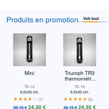
Produits en promotion
Voir tout
Mini
Triumph TR3
thermomètre
email
TA-14
TA-18
6,5x30 cm.
6,5x30 cm.
1
2
24,30 €
24,30 €
36,19 €
36,19 €