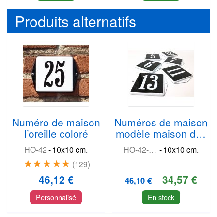
Produits alternatifs
Numéro de maison
Numéros de maison
l’oreille coloré
modèle maison des
travailleurs
HO-42
-
10x10 cm.
HO-42-RP
-
10x10 cm.
129
46,12 €
34,57 €
46,10 €
Personnalisé
En stock