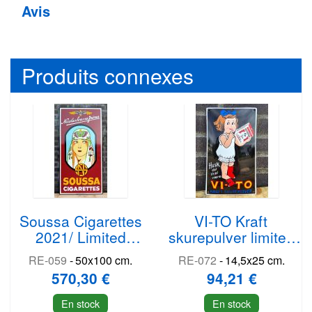
Avis
Produits connexes
Soussa Cigarettes
VI-TO Kraft
2021/ Limited
skurepulver limited
Edition
edition
RE-059
-
50x100 cm.
RE-072
-
14,5x25 cm.
570,30 €
94,21 €
En stock
En stock