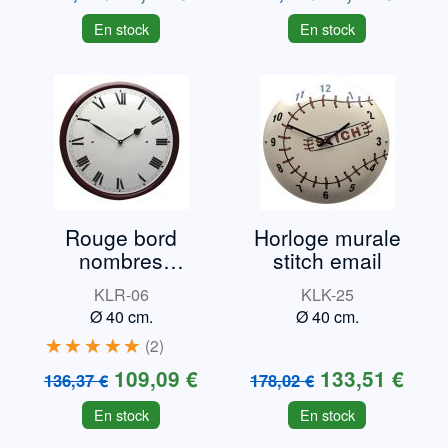
En stock
En stock
Rouge bord
Horloge murale
nombres
stitch email
romains
KLR-06
KLK-25
Ø 40 cm.
Ø 40 cm.
2
109,09 €
133,51 €
136,37 €
178,02 €
En stock
En stock